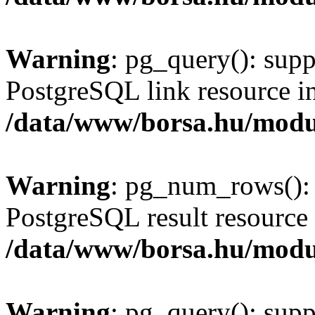
Warning
: pg_query(): supp
PostgreSQL link resource i
/data/www/borsa.hu/modu
Warning
: pg_num_rows(): 
PostgreSQL result resource 
/data/www/borsa.hu/modu
Warning
: pg_query(): supp