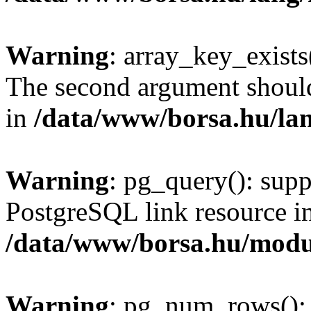
Warning
: array_key_exists(
The second argument should 
in
/data/www/borsa.hu/la
Warning
: pg_query(): supp
PostgreSQL link resource i
/data/www/borsa.hu/modu
Warning
: pg_num_rows(): 