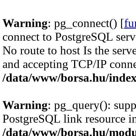
Warning
: pg_connect() [
fu
connect to PostgreSQL serve
No route to host Is the serv
and accepting TCP/IP conne
/data/www/borsa.hu/inde
Warning
: pg_query(): supp
PostgreSQL link resource i
/data/www/borsa.hu/modu