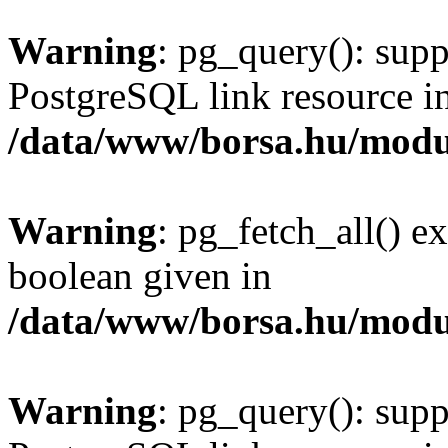
Warning
: pg_query(): supp
PostgreSQL link resource i
/data/www/borsa.hu/modu
Warning
: pg_fetch_all() e
boolean given in
/data/www/borsa.hu/modu
Warning
: pg_query(): supp