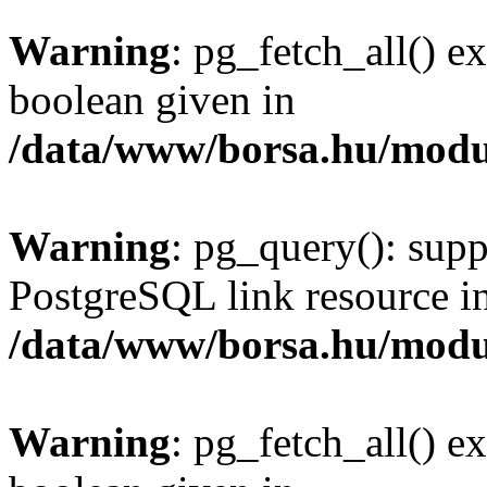
Warning
: pg_fetch_all() e
boolean given in
/data/www/borsa.hu/modu
Warning
: pg_query(): supp
PostgreSQL link resource i
/data/www/borsa.hu/modu
Warning
: pg_fetch_all() e