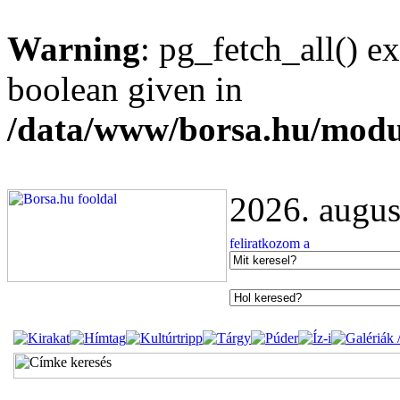
Warning
: pg_fetch_all() e
boolean given in
/data/www/borsa.hu/modu
2026. augus