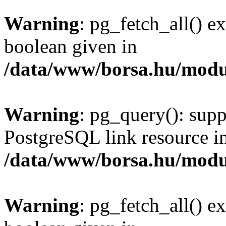
Warning
: pg_fetch_all() e
boolean given in
/data/www/borsa.hu/modu
Warning
: pg_query(): supp
PostgreSQL link resource i
/data/www/borsa.hu/modu
Warning
: pg_fetch_all() e