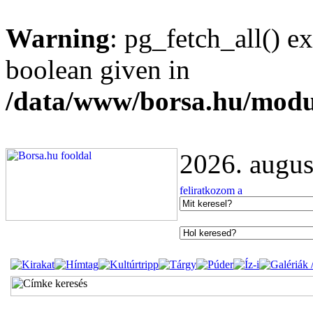
Warning
: pg_fetch_all() e
boolean given in
/data/www/borsa.hu/modu
2026. augus