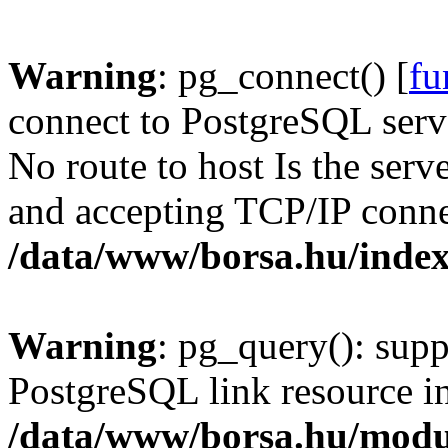
Warning
: pg_connect() [
fu
connect to PostgreSQL serve
No route to host Is the serv
and accepting TCP/IP conne
/data/www/borsa.hu/inde
Warning
: pg_query(): supp
PostgreSQL link resource i
/data/www/borsa.hu/modu