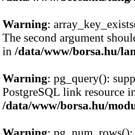
Warning
: array_key_exists(
The second argument should 
in
/data/www/borsa.hu/la
Warning
: pg_query(): supp
PostgreSQL link resource i
/data/www/borsa.hu/modu
Warning
: pg_num_rows(): 