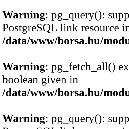
Warning
: pg_query(): supp
PostgreSQL link resource i
/data/www/borsa.hu/modu
Warning
: pg_fetch_all() e
boolean given in
/data/www/borsa.hu/modu
Warning
: pg_query(): supp