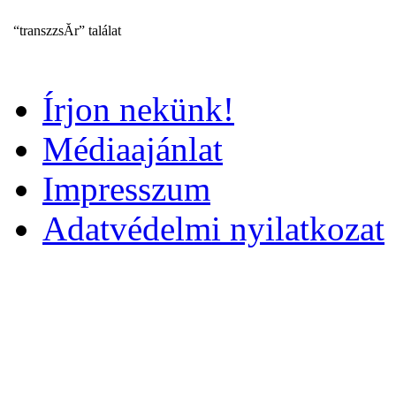
“transzzsĂ­r” találat
Írjon nekünk!
Médiaajánlat
Impresszum
Adatvédelmi nyilatkozat