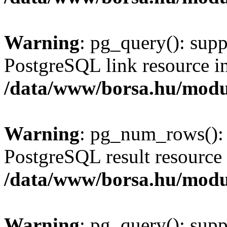
Warning
: pg_query(): supp
PostgreSQL link resource i
/data/www/borsa.hu/modu
Warning
: pg_num_rows(): 
PostgreSQL result resource 
/data/www/borsa.hu/modu
Warning
: pg_query(): supp