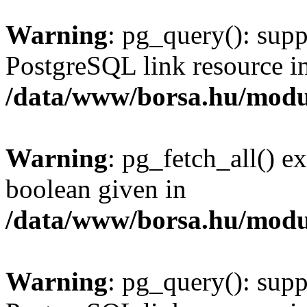
Warning
: pg_query(): supp
PostgreSQL link resource i
/data/www/borsa.hu/modu
Warning
: pg_fetch_all() e
boolean given in
/data/www/borsa.hu/modu
Warning
: pg_query(): supp