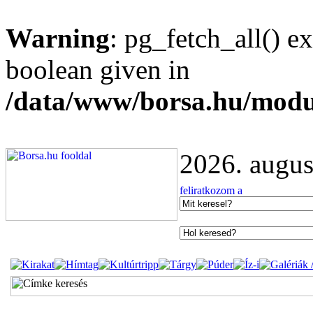
Warning
: pg_fetch_all() e
boolean given in
/data/www/borsa.hu/modu
2026. augus