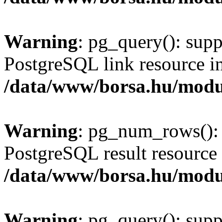
Warning
: pg_query(): supp
PostgreSQL link resource i
/data/www/borsa.hu/modu
Warning
: pg_num_rows(): 
PostgreSQL result resource 
/data/www/borsa.hu/modu
Warning
: pg_query(): supp