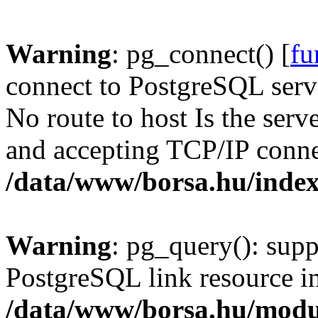
Warning
: pg_connect() [
fu
connect to PostgreSQL serve
No route to host Is the serv
and accepting TCP/IP conne
/data/www/borsa.hu/inde
Warning
: pg_query(): supp
PostgreSQL link resource i
/data/www/borsa.hu/modu