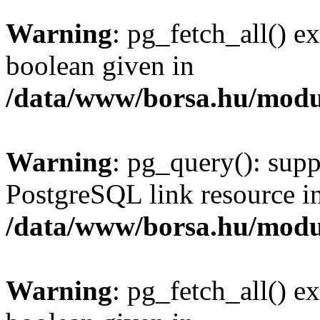
Warning
: pg_fetch_all() e
boolean given in
/data/www/borsa.hu/modu
Warning
: pg_query(): supp
PostgreSQL link resource i
/data/www/borsa.hu/modu
Warning
: pg_fetch_all() e