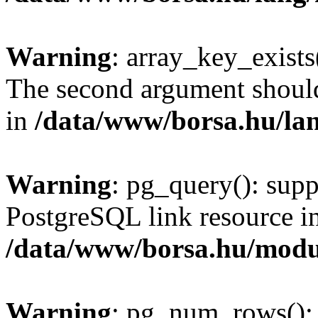
Warning
: array_key_exists(
The second argument should 
in
/data/www/borsa.hu/la
Warning
: pg_query(): supp
PostgreSQL link resource i
/data/www/borsa.hu/modu
Warning
: pg_num_rows(): 