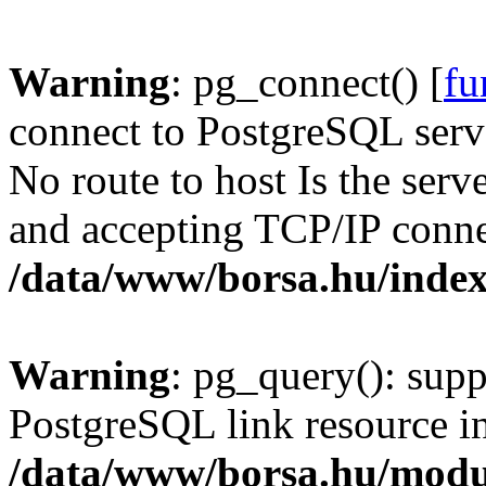
Warning
: pg_connect() [
fu
connect to PostgreSQL serve
No route to host Is the serv
and accepting TCP/IP conne
/data/www/borsa.hu/inde
Warning
: pg_query(): supp
PostgreSQL link resource i
/data/www/borsa.hu/modu