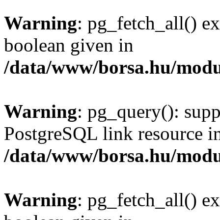
Warning
: pg_fetch_all() e
boolean given in
/data/www/borsa.hu/modu
Warning
: pg_query(): supp
PostgreSQL link resource i
/data/www/borsa.hu/modu
Warning
: pg_fetch_all() e