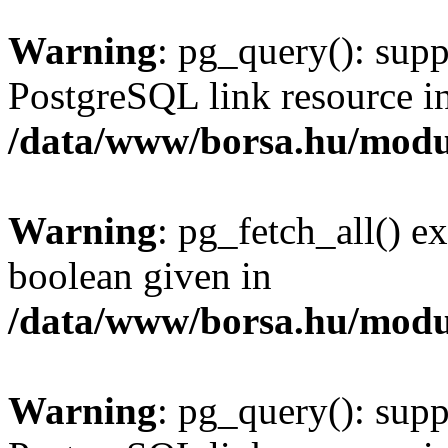
Warning
: pg_query(): supp
PostgreSQL link resource i
/data/www/borsa.hu/modu
Warning
: pg_fetch_all() e
boolean given in
/data/www/borsa.hu/modu
Warning
: pg_query(): supp