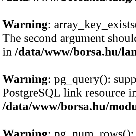
Warning
: array_key_exists(
The second argument should 
in
/data/www/borsa.hu/la
Warning
: pg_query(): supp
PostgreSQL link resource i
/data/www/borsa.hu/modu
Warning
: pg_num_rows(): 