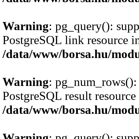
Warning
: pg_query(): supp
PostgreSQL link resource i
/data/www/borsa.hu/modu
Warning
: pg_num_rows(): 
PostgreSQL result resource 
/data/www/borsa.hu/modu
Warning
: pg_query(): supp