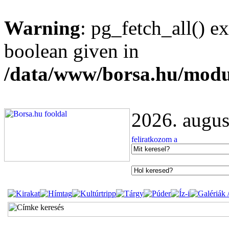
Warning
: pg_fetch_all() e
boolean given in
/data/www/borsa.hu/modu
2026. augus