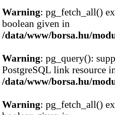
Warning
: pg_fetch_all() e
boolean given in
/data/www/borsa.hu/modu
Warning
: pg_query(): supp
PostgreSQL link resource i
/data/www/borsa.hu/modu
Warning
: pg_fetch_all() e