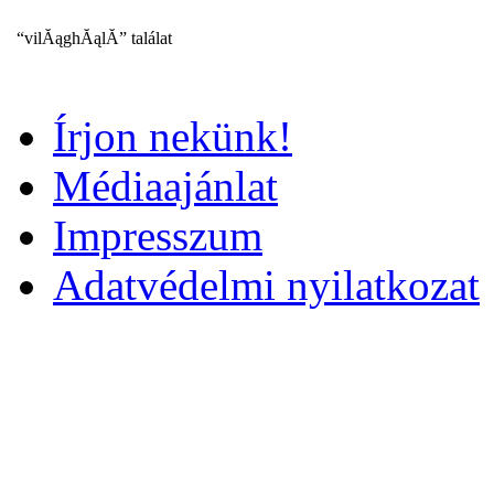
“vilĂąghĂąlĂ” találat
Írjon nekünk!
Médiaajánlat
Impresszum
Adatvédelmi nyilatkozat