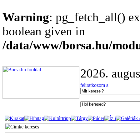
Warning
: pg_fetch_all() e
boolean given in
/data/www/borsa.hu/modu
2026. augus