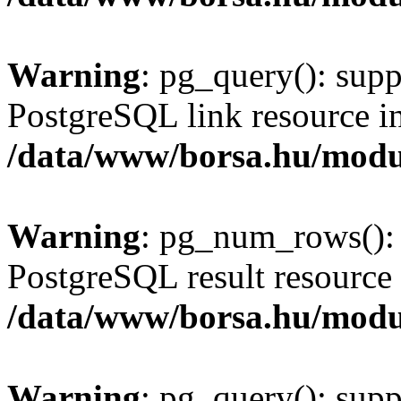
Warning
: pg_query(): supp
PostgreSQL link resource i
/data/www/borsa.hu/modu
Warning
: pg_num_rows(): 
PostgreSQL result resource 
/data/www/borsa.hu/modu
Warning
: pg_query(): supp