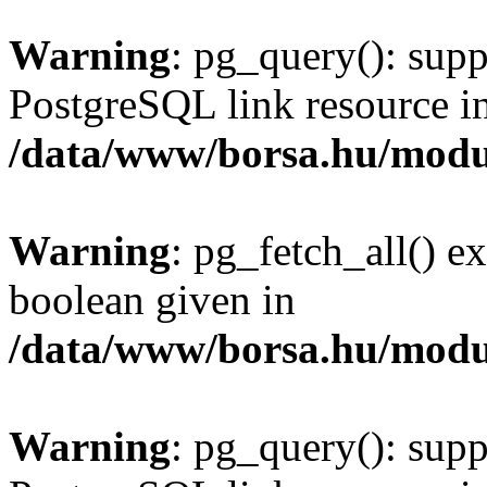
Warning
: pg_query(): supp
PostgreSQL link resource i
/data/www/borsa.hu/modu
Warning
: pg_fetch_all() e
boolean given in
/data/www/borsa.hu/modu
Warning
: pg_query(): supp