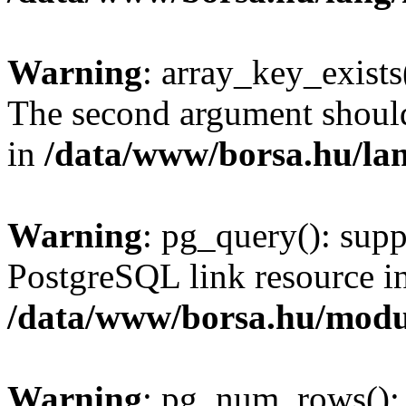
Warning
: array_key_exists(
The second argument should 
in
/data/www/borsa.hu/la
Warning
: pg_query(): supp
PostgreSQL link resource i
/data/www/borsa.hu/modu
Warning
: pg_num_rows(): 