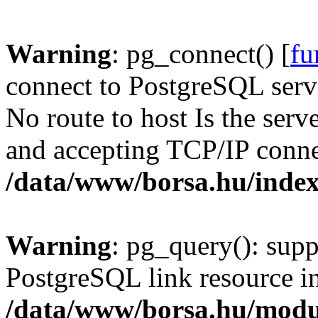
Warning
: pg_connect() [
fu
connect to PostgreSQL serve
No route to host Is the serv
and accepting TCP/IP conne
/data/www/borsa.hu/inde
Warning
: pg_query(): supp
PostgreSQL link resource i
/data/www/borsa.hu/modu