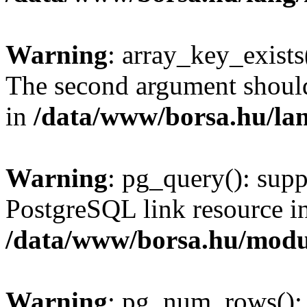
Warning
: array_key_exists(
The second argument should 
in
/data/www/borsa.hu/la
Warning
: pg_query(): supp
PostgreSQL link resource i
/data/www/borsa.hu/modu
Warning
: pg_num_rows(): 