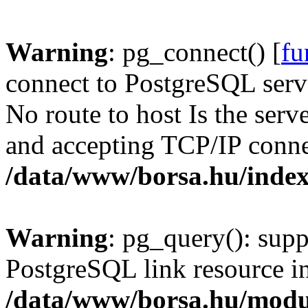
Warning
: pg_connect() [
fu
connect to PostgreSQL serve
No route to host Is the serv
and accepting TCP/IP conne
/data/www/borsa.hu/inde
Warning
: pg_query(): supp
PostgreSQL link resource i
/data/www/borsa.hu/modu