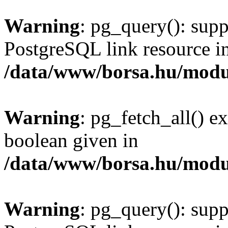
Warning
: pg_query(): supp
PostgreSQL link resource i
/data/www/borsa.hu/modu
Warning
: pg_fetch_all() e
boolean given in
/data/www/borsa.hu/modu
Warning
: pg_query(): supp