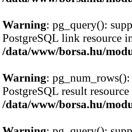
Warning
: pg_query(): supp
PostgreSQL link resource i
/data/www/borsa.hu/modu
Warning
: pg_num_rows(): 
PostgreSQL result resource 
/data/www/borsa.hu/modu
Warning
: pg_query(): supp