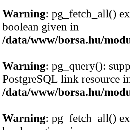
Warning
: pg_fetch_all() e
boolean given in
/data/www/borsa.hu/modu
Warning
: pg_query(): supp
PostgreSQL link resource i
/data/www/borsa.hu/modu
Warning
: pg_fetch_all() e