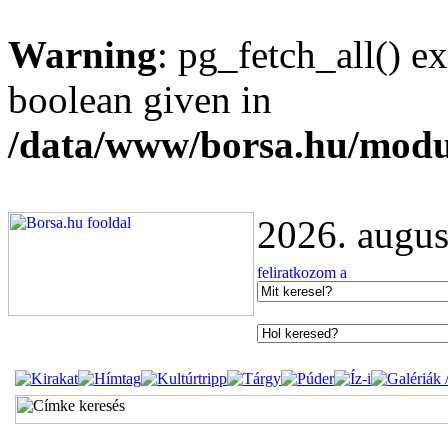
Warning
: pg_fetch_all() e
boolean given in
/data/www/borsa.hu/modu
2026. augus